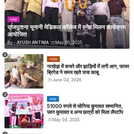
जयपुर
राजपुताना यूनानी मेडिकल कॉलेज में स्नेह मिलन कार्यक्रम
आयोजित
By -
AYUSH ANTIMA
May 05, 2025
नारहेड़ा
नारहेड़ा में कचरे और झाड़ियों में लगी आग, फायर
ब्रिगेड ने समय रहते पाया काबू
June 04, 2026
जयपुर
51000 रुपये से सोनिया कुमावत सम्मानित,
पवन कुमावत व अन्य छात्रों को मिला लैपटॉप
May 04, 2025