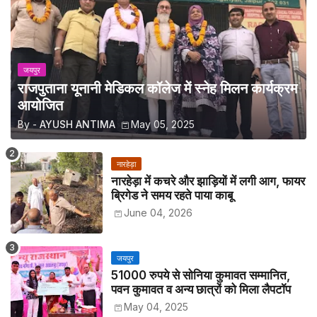
जयपुर
राजपुताना यूनानी मेडिकल कॉलेज में स्नेह मिलन कार्यक्रम
आयोजित
By -
AYUSH ANTIMA
May 05, 2025
नारहेड़ा
नारहेड़ा में कचरे और झाड़ियों में लगी आग, फायर
ब्रिगेड ने समय रहते पाया काबू
June 04, 2026
जयपुर
51000 रुपये से सोनिया कुमावत सम्मानित,
पवन कुमावत व अन्य छात्रों को मिला लैपटॉप
May 04, 2025