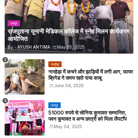
जयपुर
राजपुताना यूनानी मेडिकल कॉलेज में स्नेह मिलन कार्यक्रम
आयोजित
By -
AYUSH ANTIMA
May 05, 2025
नारहेड़ा
नारहेड़ा में कचरे और झाड़ियों में लगी आग, फायर
ब्रिगेड ने समय रहते पाया काबू
June 04, 2026
जयपुर
51000 रुपये से सोनिया कुमावत सम्मानित,
पवन कुमावत व अन्य छात्रों को मिला लैपटॉप
May 04, 2025