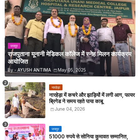
जयपुर
राजपुताना यूनानी मेडिकल कॉलेज में स्नेह मिलन कार्यक्रम
आयोजित
By -
AYUSH ANTIMA
May 05, 2025
नारहेड़ा
नारहेड़ा में कचरे और झाड़ियों में लगी आग, फायर
ब्रिगेड ने समय रहते पाया काबू
June 04, 2026
जयपुर
51000 रुपये से सोनिया कुमावत सम्मानित,