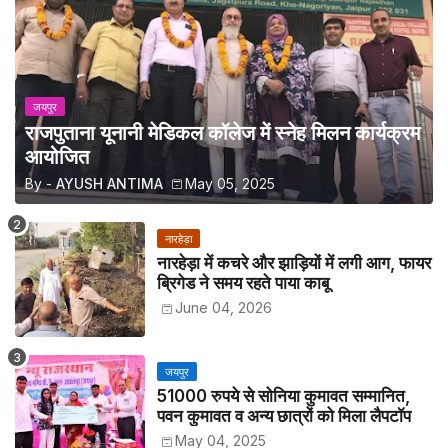
जयपुर
राजपुताना यूनानी मेडिकल कॉलेज में स्नेह मिलन कार्यक्रम
आयोजित
By -
AYUSH ANTIMA
May 05, 2025
नारहेड़ा
नारहेड़ा में कचरे और झाड़ियों में लगी आग, फायर
ब्रिगेड ने समय रहते पाया काबू
June 04, 2026
जयपुर
51000 रुपये से सोनिया कुमावत सम्मानित,
पवन कुमावत व अन्य छात्रों को मिला लैपटॉप
May 04, 2025