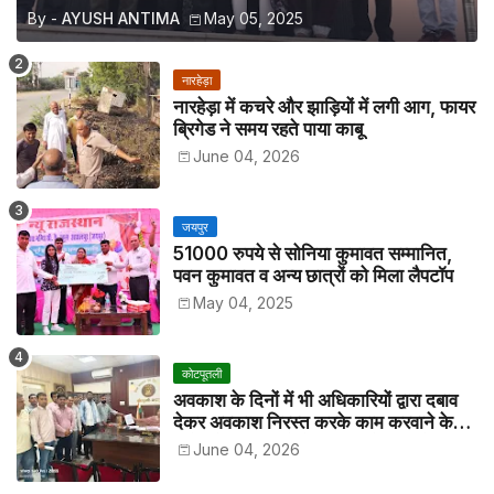
By -
AYUSH ANTIMA
May 05, 2025
नारहेड़ा
नारहेड़ा में कचरे और झाड़ियों में लगी आग, फायर
ब्रिगेड ने समय रहते पाया काबू
June 04, 2026
जयपुर
51000 रुपये से सोनिया कुमावत सम्मानित,
पवन कुमावत व अन्य छात्रों को मिला लैपटॉप
May 04, 2025
कोटपूतली
अवकाश के दिनों में भी अधिकारियों द्वारा दबाव
देकर अवकाश निरस्त करके काम करवाने के
विरोध में कर्मचारियों ने जिला कलेक्टर को सीएस
June 04, 2026
के नाम दिया ज्ञापन