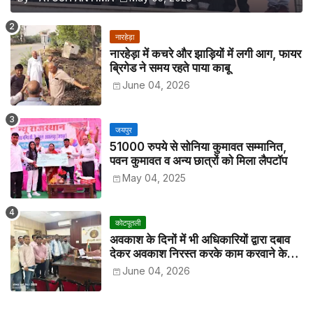
नारहेड़ा
नारहेड़ा में कचरे और झाड़ियों में लगी आग, फायर
ब्रिगेड ने समय रहते पाया काबू
June 04, 2026
जयपुर
51000 रुपये से सोनिया कुमावत सम्मानित,
पवन कुमावत व अन्य छात्रों को मिला लैपटॉप
May 04, 2025
कोटपूतली
अवकाश के दिनों में भी अधिकारियों द्वारा दबाव
देकर अवकाश निरस्त करके काम करवाने के
विरोध में कर्मचारियों ने जिला कलेक्टर को सीएस
June 04, 2026
के नाम दिया ज्ञापन