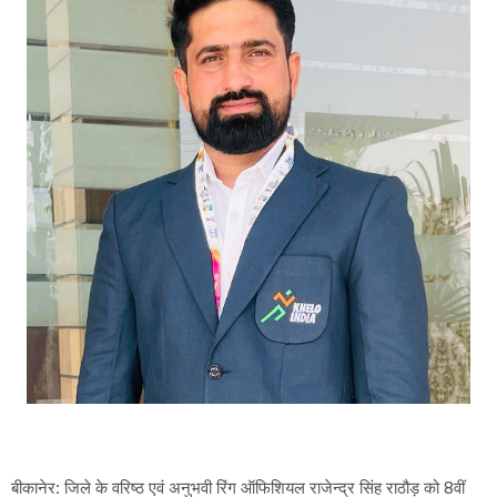
बीकानेर: जिले के वरिष्ठ एवं अनुभवी रिंग ऑफिशियल राजेन्द्र सिंह राठौड़ को 8वीं